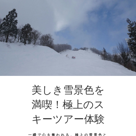
美しき雪景色を
満喫！極上のス
キーツアー体験
一瞬で心を奪われる、極上の雪景色と